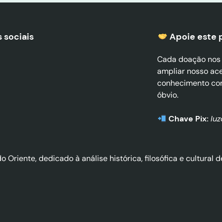
 sociais
Apoie este 
Cada doação nos a
ampliar nosso ac
conhecimento co
óbvio.
Chave Pix:
lu
do Oriente, dedicado à análise histórica, filosófica e cultura