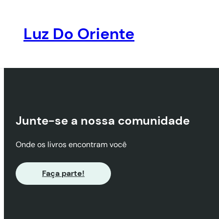
Luz Do Oriente
Pular
para
o
conteúdo
Junte-se a nossa comunidade
Onde os livros encontram você
Faça parte!