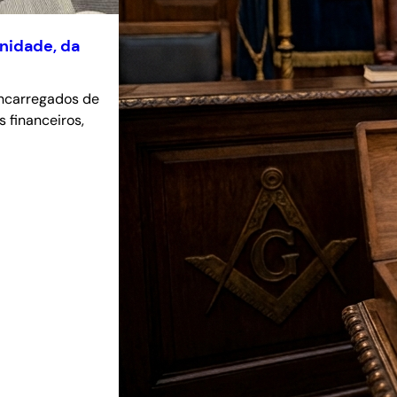
rnidade, da
encarregados de
s financeiros,