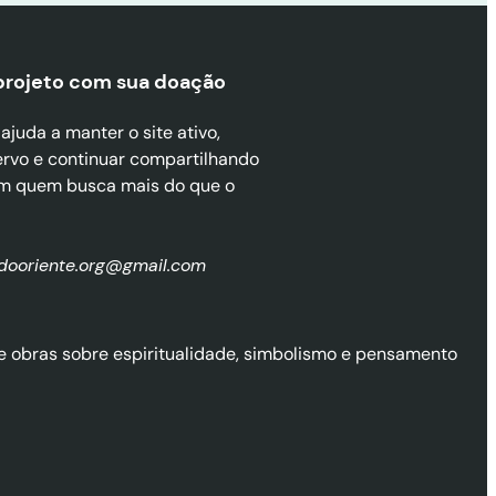
projeto com sua doaçã
o
juda a manter o site ativo,
ervo e continuar compartilhando
m quem busca mais do que o
zdooriente.org@gmail.com
l de obras sobre espiritualidade, simbolismo e pensamento