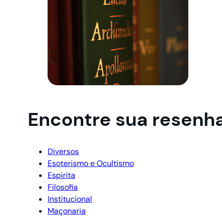
Encontre sua resenh
Diversos
Esoterismo e Ocultismo
Espirita
Filosofia
Institucional
Maçonaria