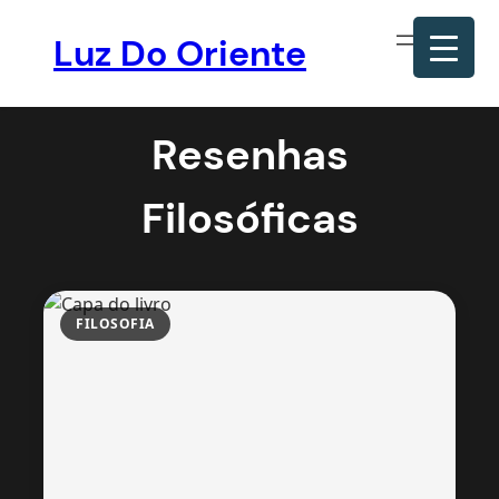
Luz Do Oriente
Pular
para
Resenhas
o
conteúdo
Filosóficas
FILOSOFIA