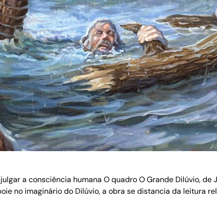
a julgar a consciência humana O quadro O Grande Dilúvio, de 
ie no imaginário do Dilúvio, a obra se distancia da leitura re