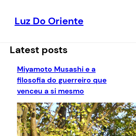
Luz Do Oriente
Pular
para
o
Latest posts
conteúdo
Miyamoto Musashi e a
filosofia do guerreiro que
venceu a si mesmo