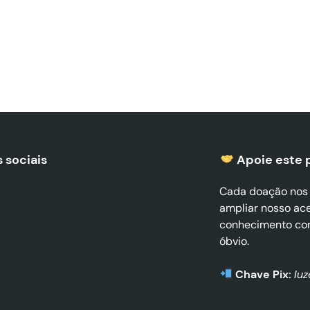
 sociais
Apoie este 
Cada doação nos a
ampliar nosso ac
conhecimento co
óbvio.
Chave Pix:
lu