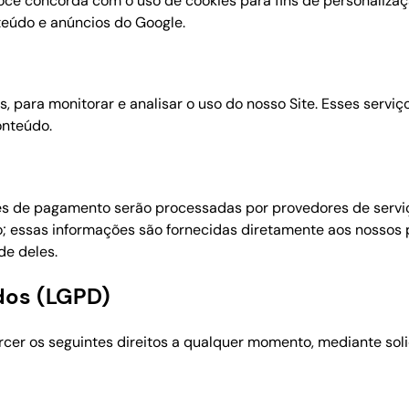
você concorda com o uso de cookies para fins de personalizaç
teúdo e anúncios do Google.
cs, para monitorar e analisar o uso do nosso Site. Esses serv
onteúdo.
es de pagamento serão processadas por provedores de serviç
o; essas informações são fornecidas diretamente aos nossos
de deles.
ados (LGPD)
er os seguintes direitos a qualquer momento, mediante solic