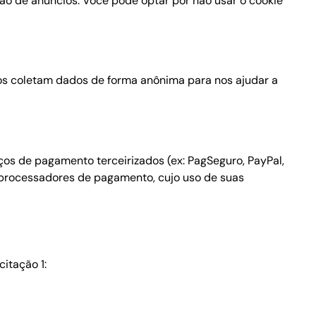
ão de anúncios. Você pode optar por não usar o cookie
iços coletam dados de forma anônima para nos ajudar a
os de pagamento terceirizados (ex: PagSeguro, PayPal,
 processadores de pagamento, cujo uso de suas
itação 1: