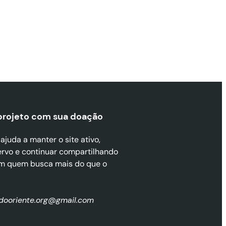
projeto com sua doaçã
o
juda a manter o site ativo,
ervo e continuar compartilhando
m quem busca mais do que o
zdooriente.org@gmail.com