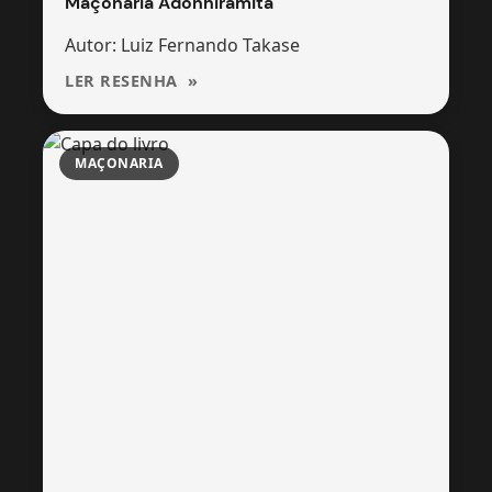
Maçonaria Adonhiramita
Autor: Luiz Fernando Takase
LER RESENHA
MAÇONARIA