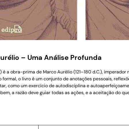
urélio – Uma Análise Profunda
”) é a obra-prima de Marco Aurélio (121–180 d.C.), imperado
o formal, o livro é um conjunto de anotações pessoais, refle
ar, como um exercício de autodisciplina e autoaperfeiçoamen
co bem, a razão deve guiar todas as ações, e a aceitação do qu