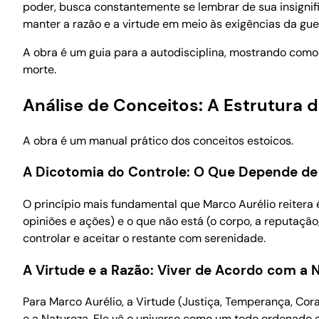
poder, busca constantemente se lembrar de sua insignific
manter a razão e a virtude em meio às exigências da guer
A obra é um guia para a autodisciplina, mostrando como ap
morte.
Análise de Conceitos: A Estrutura 
A obra é um manual prático dos conceitos estoicos.
A Dicotomia do Controle: O Que Depende de
O princípio mais fundamental que Marco Aurélio reitera 
opiniões e ações) e o que não está (o corpo, a reputação
controlar e aceitar o restante com serenidade.
A Virtude e a Razão: Viver de Acordo com a 
Para Marco Aurélio, a Virtude (Justiça, Temperança, Cor
e a Natureza. Ele vê o universo como um todo ordenado