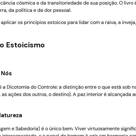
ância cósmica e da transitoriedade de sua posição. O livro é
ra, da política e da dor pessoal.
licar os princípios estoicos para lidar com a raiva, a inveja,
do Estoicismo
 Nós
é a Dicotomia do Controle: a distinção entre o que está sob 
, as ações dos outros, o destino). A paz interior é alcançad
Natureza
agem e Sabedoria) é o único bem. Viver virtuosamente signif
 e interconectado, e o papel do homem é agir em harmonia c