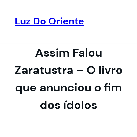
Luz Do Oriente
Pular
para
o
Assim Falou
conteúdo
Zaratustra – O livro
que anunciou o fim
dos ídolos