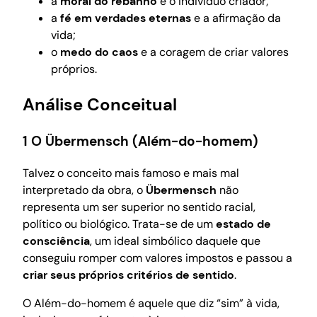
a
moral do rebanho
e o indivíduo criador;
a
fé em verdades eternas
e a afirmação da
vida;
o
medo do caos
e a coragem de criar valores
próprios.
Análise Conceitual
1 O Übermensch (Além-do-homem)
Talvez o conceito mais famoso e mais mal
interpretado da obra, o
Übermensch
não
representa um ser superior no sentido racial,
político ou biológico. Trata-se de um
estado de
consciência
, um ideal simbólico daquele que
conseguiu romper com valores impostos e passou a
criar seus próprios critérios de sentido
.
O Além-do-homem é aquele que diz “sim” à vida,