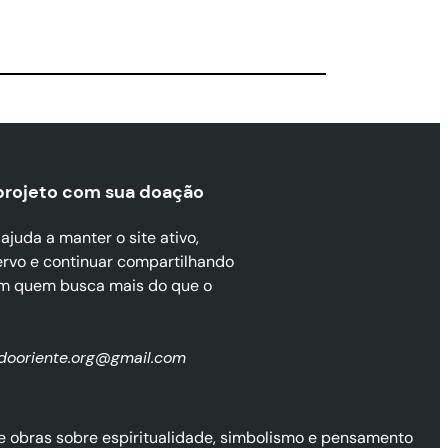
projeto com sua doaçã
o
juda a manter o site ativo,
ervo e continuar compartilhando
m quem busca mais do que o
zdooriente.org@gmail.com
l de obras sobre espiritualidade, simbolismo e pensamento