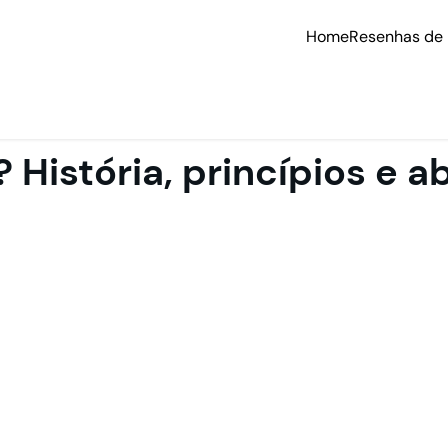
Home
Resenhas de 
? História, princípios e