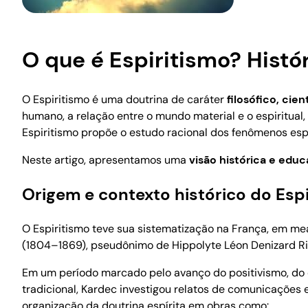
O que é Espiritismo? Histó
O Espiritismo é uma doutrina de caráter
filosófico, cien
humano, a relação entre o mundo material e o espiritual,
Espiritismo propõe o estudo racional dos fenômenos espiri
Neste artigo, apresentamos uma
visão histórica e educ
Origem e contexto histórico do Esp
O Espiritismo teve sua sistematização na França, em me
(1804–1869), pseudônimo de Hippolyte Léon Denizard Riv
Em um período marcado pelo avanço do positivismo, do c
tradicional, Kardec investigou relatos de comunicações 
organização da doutrina espírita em obras como: