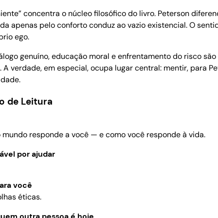
niente” concentra o núcleo filosófico do livro. Peterson difere
a apenas pelo conforto conduz ao vazio existencial. O sentid
prio ego.
diálogo genuíno, educação moral e enfrentamento do risco s
 A verdade, em especial, ocupa lugar central: mentir, para P
idade.
o de Leitura
 mundo responde a você — e como você responde à vida.
vel por ajudar
ara você
lhas éticas.
uem outra pessoa é hoje