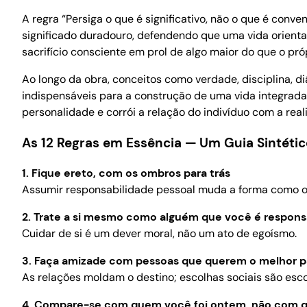
A regra “Persiga o que é significativo, não o que é conve
significado duradouro, defendendo que uma vida orientad
sacrifício consciente em prol de algo maior do que o pró
Ao longo da obra, conceitos como verdade, disciplina, 
indispensáveis para a construção de uma vida integrada.
personalidade e corrói a relação do indivíduo com a real
As 12 Regras em Essência — Um Guia Sintétic
1. Fique ereto, com os ombros para trás
Assumir responsabilidade pessoal muda a forma como o
2. Trate a si mesmo como alguém que você é responsá
Cuidar de si é um dever moral, não um ato de egoísmo.
3. Faça amizade com pessoas que querem o melhor p
As relações moldam o destino; escolhas sociais são esco
4. Compare-se com quem você foi ontem, não com q