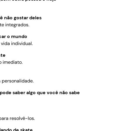
ê não gostar deles
te integrados.
icar o mundo
ida individual.
nte
o imediato.
a personalidade.
pode saber algo que você não sabe
ara resolvê-los.
dando de skate