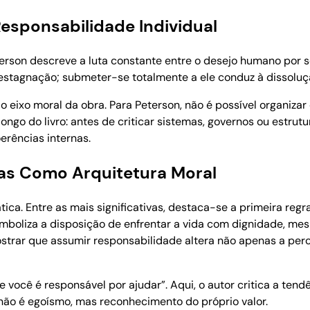
Responsabilidade Individual
Peterson descreve a luta constante entre o desejo humano por 
 à estagnação; submeter-se totalmente a ele conduz à dissoluçã
 eixo moral da obra. Para Peterson, não é possível organiza
ongo do livro: antes de criticar sistemas, governos ou estrutu
oerências internas.
ras Como Arquitetura Moral
ca. Entre as mais significativas, destaca-se a primeira regr
simboliza a disposição de enfrentar a vida com dignidade, me
ostrar que assumir responsabilidade altera não apenas a per
 você é responsável por ajudar”. Aqui, o autor critica a ten
não é egoísmo, mas reconhecimento do próprio valor.