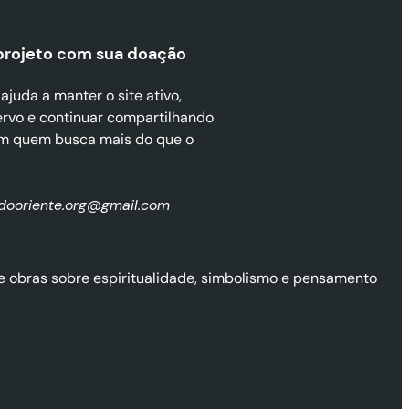
projeto com sua doaçã
o
juda a manter o site ativo,
ervo e continuar compartilhando
m quem busca mais do que o
zdooriente.org@gmail.com
l de obras sobre espiritualidade, simbolismo e pensamento