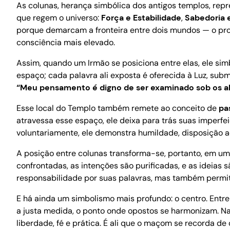
As colunas, herança simbólica dos antigos templos, re
que regem o universo:
Força e Estabilidade
,
Sabedoria e
porque demarcam a fronteira entre dois mundos — o pr
consciência mais elevado.
Assim, quando um Irmão se posiciona entre elas, ele si
espaço; cada palavra ali exposta é oferecida à Luz, sub
“Meu pensamento é digno de ser examinado sob os al
Esse local do Templo também remete ao conceito de
pa
atravessa esse espaço, ele deixa para trás suas imperf
voluntariamente, ele demonstra humildade, disposição ao
A posição entre colunas transforma-se, portanto, em uma
confrontadas, as intenções são purificadas, e as ideias
responsabilidade por suas palavras, mas também permite 
E há ainda um simbolismo mais profundo: o centro. Entre a
a justa medida, o ponto onde opostos se harmonizam. Na v
liberdade, fé e prática. É ali que o maçom se recorda de