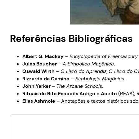
Referências Bibliográficas
Albert G. Mackey
–
Encyclopedia of Freemasonry
Jules Boucher
–
A Simbólica Maçônica
.
Oswald Wirth
–
O Livro do Aprendiz
,
O Livro do 
Rizzardo da Camino
–
Simbologia Maçônica
.
John Yarker
–
The Arcane Schools
.
Rituais do Rito Escocês Antigo e Aceito
(REAA), R
Elias Ashmole
– Anotações e textos históricos sobr