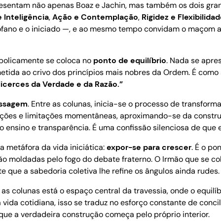
presentam não apenas Boaz e Jachin, mas também os dois gr
 Inteligência
,
Ação e Contemplação
,
Rigidez e Flexibilida
ofano e o iniciado —, e ao mesmo tempo convidam o maçom a
mbolicamente se coloca no
ponto de equilíbrio
. Nada se apre
metida ao crivo dos princípios mais nobres da Ordem. É como 
icerces da Verdade e da Razão.”
ssagem
. Entre as colunas, inicia-se o processo de transfor
eições e limitações momentâneas, aproximando-se da construç
 ensino e transparência. É uma confissão silenciosa de que e
 metáfora da vida iniciática:
expor-se para crescer
. É o po
 são moldadas pelo fogo do debate fraterno. O Irmão que se c
que a sabedoria coletiva lhe refine os ângulos ainda rudes.
s colunas está o espaço central da travessia, onde o equilíbri
ida cotidiana, isso se traduz no esforço constante de concil
 que a verdadeira construção começa pelo próprio interior.