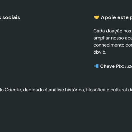
 sociais
Apoie este 
Cada doação nos a
ampliar nosso ac
conhecimento co
óbvio.
Chave Pix:
lu
do Oriente, dedicado à análise histórica, filosófica e cultura