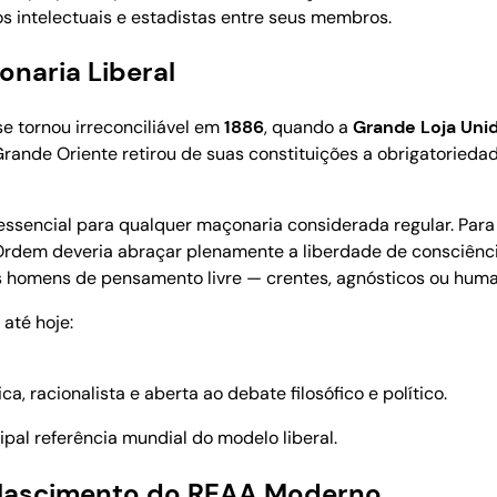
s intelectuais e estadistas entre seus membros.
naria Liberal
se tornou irreconciliável em
1886
, quando a
Grande Loja Unid
Grande Oriente retirou de suas constituições a obrigatoried
 essencial para qualquer maçonaria considerada regular. Para 
 Ordem deveria abraçar plenamente a liberdade de consciênc
 homens de pensamento livre — crentes, agnósticos ou human
até hoje:
ca, racionalista e aberta ao debate filosófico e político.
cipal referência mundial do modelo liberal.
O Nascimento do REAA Moderno