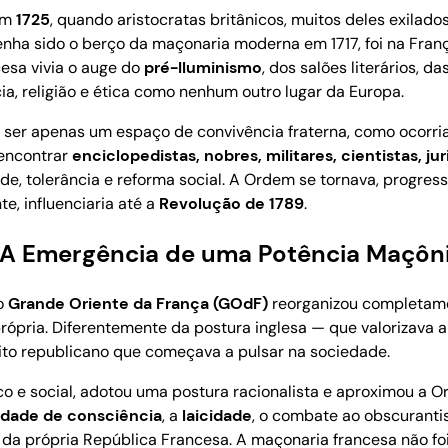
 em
1725
, quando aristocratas britânicos, muitos deles exilado
 tenha sido o berço da maçonaria moderna em 1717, foi na Fra
cesa vivia o auge do
pré-Iluminismo
, dos salões literários, d
cia, religião e ética como nenhum outro lugar da Europa.
 ser apenas um espaço de convivência fraterna, como ocorria
o encontrar
enciclopedistas, nobres, militares, cientistas, jur
e, tolerância e reforma social. A Ordem se tornava, progre
te, influenciaria até a
Revolução de 1789
.
: A Emergência de uma Potência Maçôn
o
Grande Oriente da França (GOdF)
reorganizou completame
ópria. Diferentemente da postura inglesa — que valorizava a 
írito republicano que começava a pulsar na sociedade.
ico e social, adotou uma postura racionalista e aproximou a
rdade de consciência
, a
laicidade
, o combate ao obscurant
es da própria República Francesa. A maçonaria francesa não 