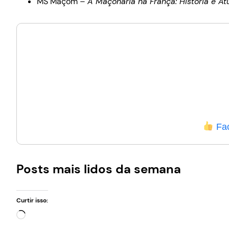
MS Maçom –
A Maçonaria na França: História e At
Fa
Posts mais lidos da semana
Curtir isso:
Carregando…