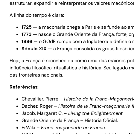
estruturar, expandir e reinterpretar os valores maçônicos 
A linha do tempo é clara:
1725
— a maçonaria chega a Paris e se funde ao amb
1773
— nasce o Grande Oriente da França, forte, or
1886
— o GOdF rompe com a Inglaterra e define o m
Século XIX
— a França consolida os graus filosófi
Hoje, a França é reconhecida como uma das maiores p
influência filosófica, ritualística e histórica. Seu lega
das fronteiras nacionais.
Referências:
Chevallier, Pierre –
Histoire de la Franc-Maçonneri
Dachez, Roger –
Histoire de la Franc-maçonnerie f
Jacob, Margaret C. –
Living the Enlightenment.
Grande Oriente da França – História Oficial.
FrWiki –
Franc-maçonnerie en France.