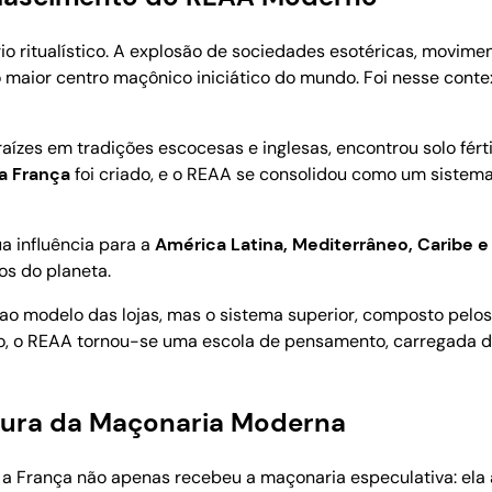
rio ritualístico. A explosão de sociedades esotéricas, movime
 maior centro maçônico iniciático do mundo. Foi nesse cont
raízes em tradições escocesas e inglesas, encontrou solo fért
a França
foi criado, e o REAA se consolidou como um siste
ua influência para a
América Latina, Mediterrâneo, Caribe e
s do planeta.
a ao modelo das lojas, mas o sistema superior, composto pelo
to, o REAA tornou-se uma escola de pensamento, carregada de
tura da Maçonaria Moderna
e a França não apenas recebeu a maçonaria especulativa: ela 