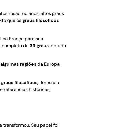
ntos rosacrucianos, altos graus
exto que os
graus filosóficos
il na França para sua
ma completo de
33 graus
, dotado
 algumas regiões da Europa
,
s
graus filosóficos
, floresceu
 referências históricas,
a transformou. Seu papel foi