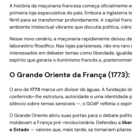
A história da maçonaria francesa começa oficialmente
primeira loja especulativa do país. Embora a Inglaterra
fértil para se transformar profundamente. A capital fran
ambiente intelectual vibrante que discutia política, ciên
Nesse novo cenário, a maçonaria rapidamente deixou de
laboratório filosófico. Nas lojas parisienses, não era rar
interessados em debater temas como liberdade, igualdad
espírito que geraria o Iluminismo francês e, posteriormen
O Grande Oriente da França (1773)
O ano de
1773
marca um divisor de águas. A fundação d
conferindo-lhe estrutura, autoridade e uma identidade pr
silêncio sobre temas sensíveis —, o GOdF refletia o esp
O Grande Oriente abriu suas portas para o debate polít
moldavam a França pré-revolucionária. Defendeu a
libe
e Estado
— valores que, mais tarde, se tornariam pilar