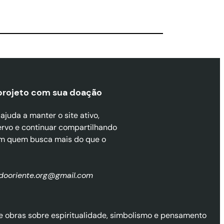
projeto com sua doaçã
o
juda a manter o site ativo,
ervo e continuar compartilhando
m quem busca mais do que o
zdooriente.org@gmail.com
l de obras sobre espiritualidade, simbolismo e pensamento