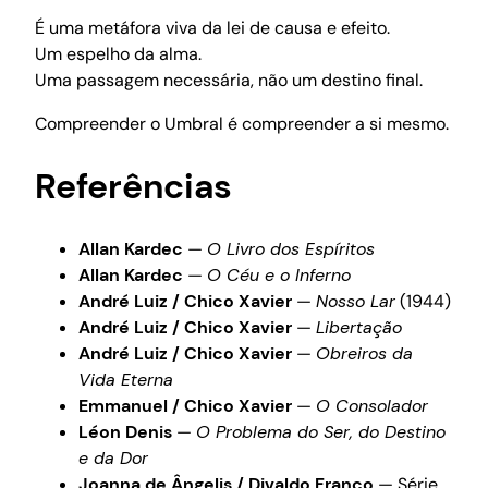
É uma metáfora viva da lei de causa e efeito.
Um espelho da alma.
Uma passagem necessária, não um destino final.
Compreender o Umbral é compreender a si mesmo.
Referências
Allan Kardec
—
O Livro dos Espíritos
Allan Kardec
—
O Céu e o Inferno
André Luiz / Chico Xavier
—
Nosso Lar
(1944)
André Luiz / Chico Xavier
—
Libertação
André Luiz / Chico Xavier
—
Obreiros da
Vida Eterna
Emmanuel / Chico Xavier
—
O Consolador
Léon Denis
—
O Problema do Ser, do Destino
e da Dor
Joanna de Ângelis / Divaldo Franco
— Série