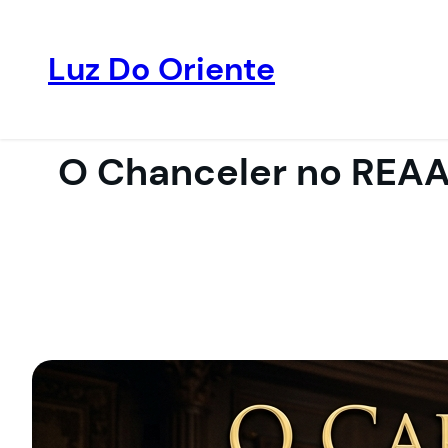
Luz Do Oriente
Pular
para
o
O Chanceler no REAA:
conteúdo