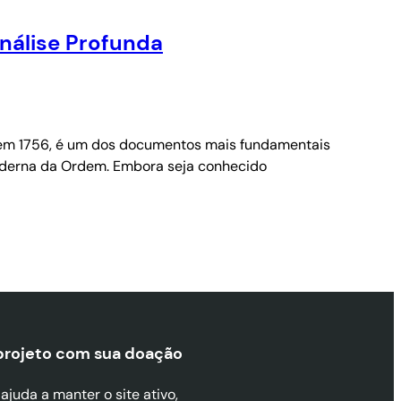
nálise Profunda
e em 1756, é um dos documentos mais fundamentais
oderna da Ordem. Embora seja conhecido
projeto com sua doaçã
o
juda a manter o site ativo,