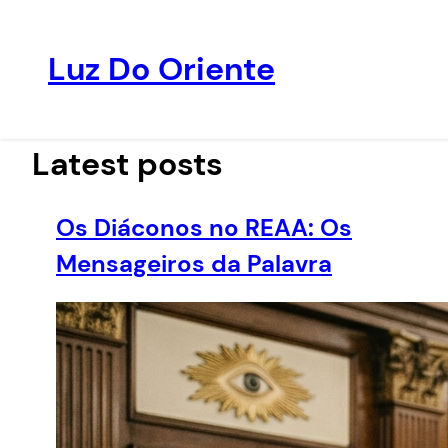
Luz Do Oriente
Pular
para
o
Latest posts
conteúdo
Os Diáconos no REAA: Os
Mensageiros da Palavra