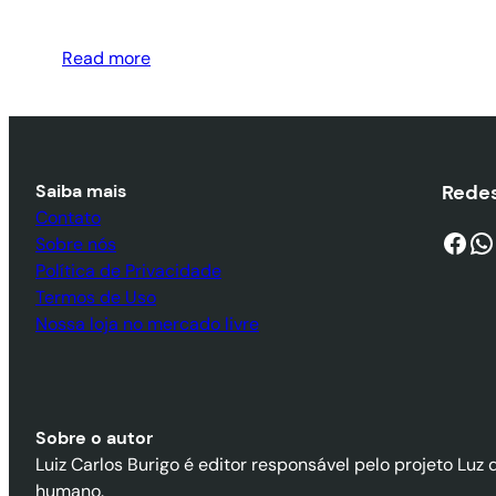
Read more
Saiba mais
Redes
Contato
Facebook
WhatsApp
Sobre nós
Política de Privacidade
Termos de Uso
Nossa loja no mercado livre
Sobre o autor
Luiz Carlos Burigo é editor responsável pelo projeto Luz 
humano.