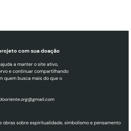
projeto com sua doaçã
o
juda a manter o site ativo,
ervo e continuar compartilhando
m quem busca mais do que o
zdooriente.org@gmail.com
l de obras sobre espiritualidade, simbolismo e pensamento