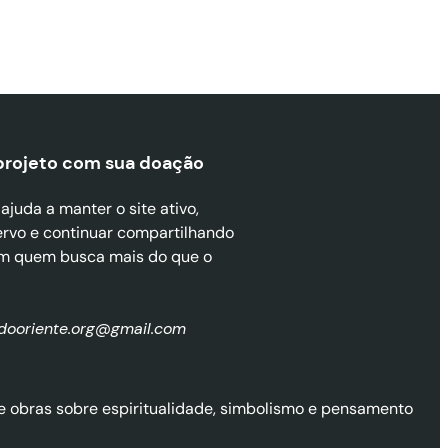
projeto com sua doaçã
o
juda a manter o site ativo,
ervo e continuar compartilhando
m quem busca mais do que o
zdooriente.org@gmail.com
l de obras sobre espiritualidade, simbolismo e pensamento