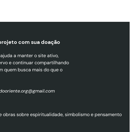
projeto com sua doaçã
o
juda a manter o site ativo,
ervo e continuar compartilhando
m quem busca mais do que o
zdooriente.org@gmail.com
l de obras sobre espiritualidade, simbolismo e pensamento