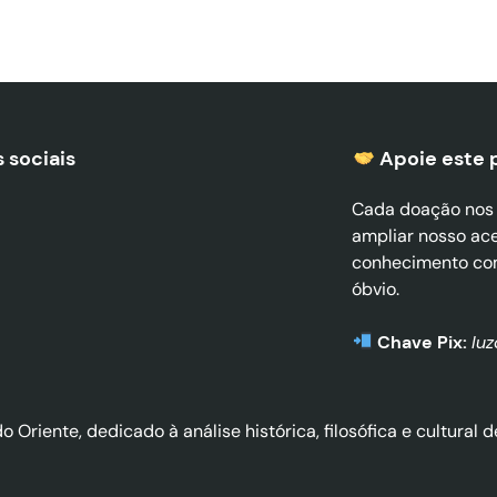
 sociais
Apoie este 
Cada doação nos a
ampliar nosso ac
conhecimento co
óbvio.
Chave Pix:
lu
do Oriente, dedicado à análise histórica, filosófica e cultura