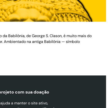
a Babilônia, de George S. Clason, é muito mais do
ior. Ambientado na antiga Babilônia — símbolo
projeto com sua doaçã
o
juda a manter o site ativo,