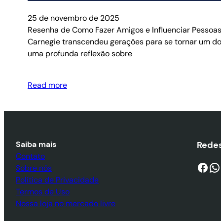
25 de novembro de 2025
Resenha de Como Fazer Amigos e Influenciar Pessoas
Carnegie transcendeu gerações para se tornar um dos
uma profunda reflexão sobre
Read more
Saiba mais
Redes
Contato
Facebook
WhatsApp
Sobre nós
Política de Privacidade
Termos de Uso
Nossa loja no mercado livre