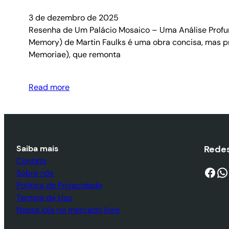
3 de dezembro de 2025
Resenha de Um Palácio Mosaico – Uma Análise Profun
Memory) de Martin Faulks é uma obra concisa, mas pr
Memoriae), que remonta
Read more
Saiba mais
Redes
Contato
Facebook
WhatsApp
Sobre nós
Política de Privacidade
Termos de Uso
Nossa loja no mercado livre