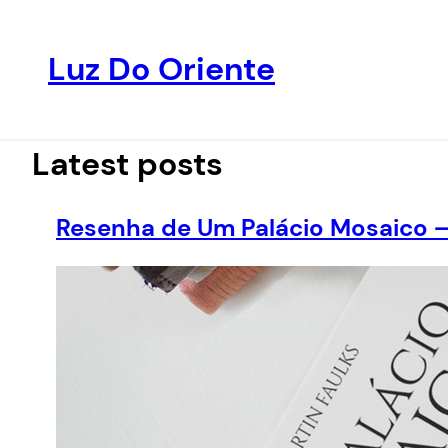
Luz Do Oriente
Pular
para
o
Latest posts
conteúdo
Resenha de Um Palácio Mosaico –