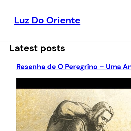
Luz Do Oriente
Pular
para
o
Latest posts
conteúdo
Resenha de O Peregrino – Uma An