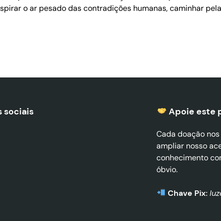
respirar o ar pesado das contradições humanas, caminhar pel
 sociais
Apoie este 
Cada doação nos a
ampliar nosso ac
conhecimento co
óbvio.
Chave Pix:
lu