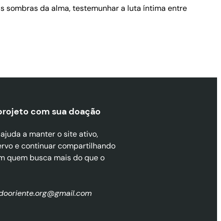
as sombras da alma, testemunhar a luta íntima entre
projeto com sua doaçã
o
juda a manter o site ativo,
ervo e continuar compartilhando
m quem busca mais do que o
zdooriente.org@gmail.com