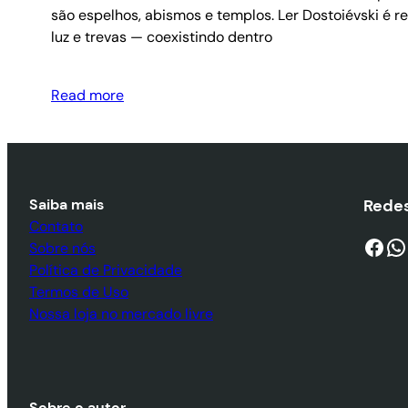
são espelhos, abismos e templos. Ler Dostoiévski é 
luz e trevas — coexistindo dentro
Read more
Saiba mais
Redes
Contato
Facebook
WhatsApp
Sobre nós
Política de Privacidade
Termos de Uso
Nossa loja no mercado livre
Sobre o autor