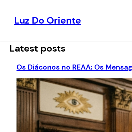
Luz Do Oriente
Pular
para
o
Latest posts
conteúdo
Os Diáconos no REAA: Os Mensage