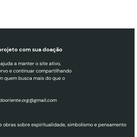
projeto com sua doaçã
o
juda a manter o site ativo,
ervo e continuar compartilhando
m quem busca mais do que o
zdooriente.org@gmail.com
l de obras sobre espiritualidade, simbolismo e pensamento