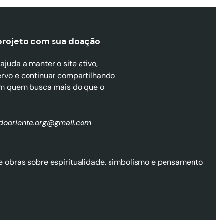
projeto com sua doaçã
o
juda a manter o site ativo,
ervo e continuar compartilhando
m quem busca mais do que o
zdooriente.org@gmail.com
l de obras sobre espiritualidade, simbolismo e pensamento