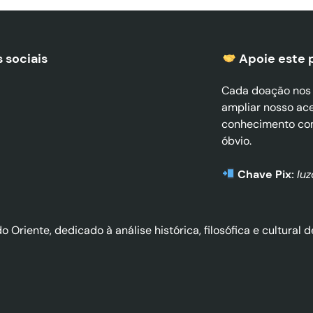
 sociais
Apoie este 
Cada doação nos a
ampliar nosso ac
conhecimento co
óbvio.
Chave Pix:
lu
do Oriente, dedicado à análise histórica, filosófica e cultura