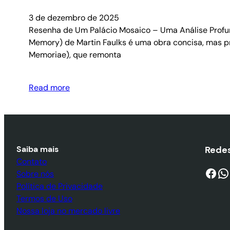
3 de dezembro de 2025
Resenha de Um Palácio Mosaico – Uma Análise Profun
Memory) de Martin Faulks é uma obra concisa, mas pr
Memoriae), que remonta
Read more
Saiba mais
Redes
Contato
Facebook
WhatsApp
Sobre nós
Política de Privacidade
Termos de Uso
Nossa loja no mercado livre