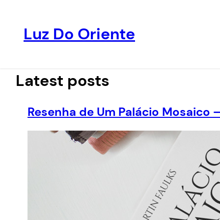
Luz Do Oriente
Pular
para
o
Latest posts
conteúdo
Resenha de Um Palácio Mosaico –