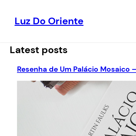
Luz Do Oriente
Pular
para
o
Latest posts
conteúdo
Resenha de Um Palácio Mosaico –