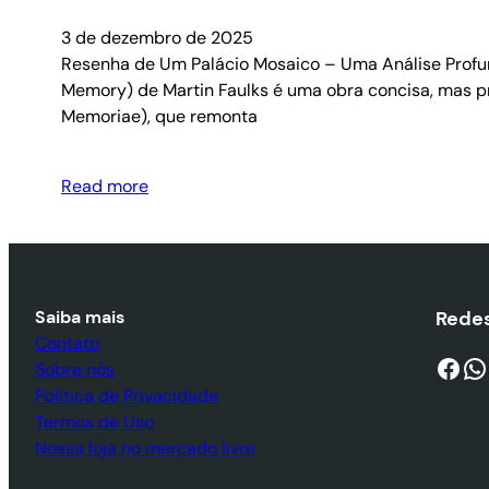
3 de dezembro de 2025
Resenha de Um Palácio Mosaico – Uma Análise Profun
Memory) de Martin Faulks é uma obra concisa, mas pr
Memoriae), que remonta
Read more
Saiba mais
Redes
Contato
Facebook
WhatsApp
Sobre nós
Política de Privacidade
Termos de Uso
Nossa loja no mercado livre