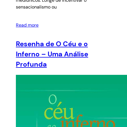
mediúnicos. Longe de incentivar o
sensacionalismo ou
Read more
Resenha de O Céu e o
Inferno – Uma Análise
Profunda