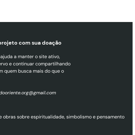
projeto com sua doaçã
o
juda a manter o site ativo,
ervo e continuar compartilhando
m quem busca mais do que o
zdooriente.org@gmail.com
l de obras sobre espiritualidade, simbolismo e pensamento