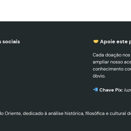
 sociais
Apoie este 
Cada doação nos a
ampliar nosso ac
conhecimento co
óbvio.
Chave Pix:
lu
do Oriente, dedicado à análise histórica, filosófica e cultura