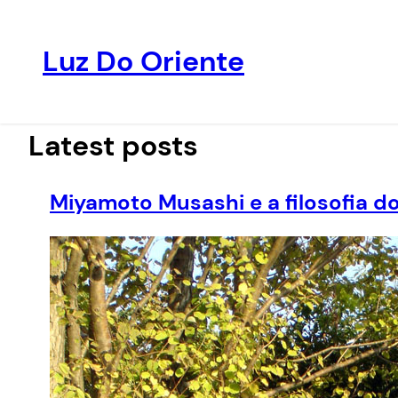
Luz Do Oriente
Pular
para
o
Latest posts
conteúdo
Miyamoto Musashi e a filosofia d