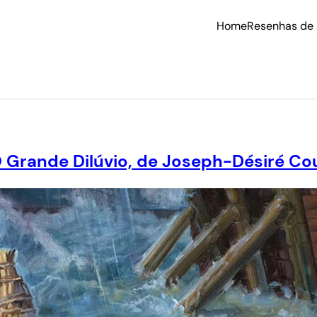
Home
Resenhas de 
rande Dilúvio, de Joseph-Désiré Co