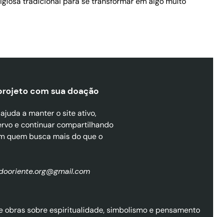
ligiosa tradicional para se transformar em algo muito
projeto com sua doaçã
o
juda a manter o site ativo,
ervo e continuar compartilhando
m quem busca mais do que o
zdooriente.org@gmail.com
l de obras sobre espiritualidade, simbolismo e pensamento