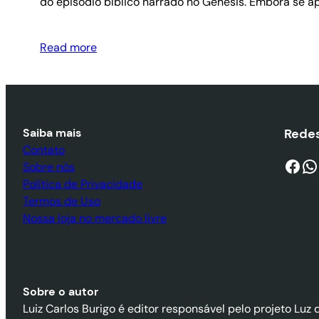
do episódio bíblico narrado no Gênesis. Embora se apo
Read more
Saiba mais
Redes
Contato
Facebook
WhatsApp
Sobre nós
Política de Privacidade
Termos de Uso
Nossa loja no mercado livre
Sobre o autor
Luiz Carlos Burigo é editor responsável pelo projeto Luz 