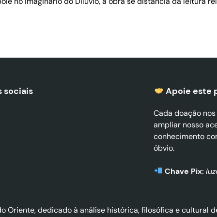
ie no imaginário do Dilúvio, a obra se distancia da leitura re
 sociais
Apoie este 
Cada doação nos a
ampliar nosso ac
conhecimento co
óbvio.
Chave Pix:
lu
do Oriente, dedicado à análise histórica, filosófica e cultura