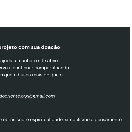
projeto com sua doaçã
o
juda a manter o site ativo,
ervo e continuar compartilhando
m quem busca mais do que o
zdooriente.org@gmail.com
l de obras sobre espiritualidade, simbolismo e pensamento