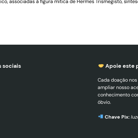
ico, associadas à figura mítica de Hermes Trismegisto, sínt
 sociais
Apoie este 
Cada doação nos a
ampliar nosso ac
conhecimento co
óbvio.
Chave Pix:
lu