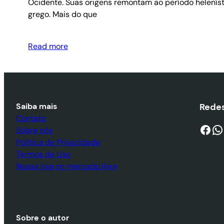
Ocidente. Suas origens remontam ao período heleníst
grego. Mais do que
Read more
Saiba mais
Redes
Contato
Facebook
WhatsApp
Sobre nós
Política de Privacidade
Termos de Uso
Nossa loja no mercado livre
Sobre o autor