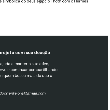
ese simbólica do deus egípcio Thoth com o Hermes
projeto com sua doaçã
o
juda a manter o site ativo,
ervo e continuar compartilhando
m quem busca mais do que o
zdooriente.org@gmail.com