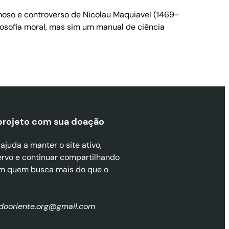
amoso e controverso de Nicolau Maquiavel (1469–
filosofia moral, mas sim um manual de ciência
projeto com sua doaçã
o
juda a manter o site ativo,
ervo e continuar compartilhando
m quem busca mais do que o
zdooriente.org@gmail.com