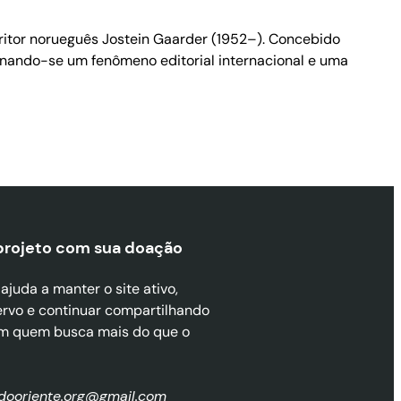
critor norueguês Jostein Gaarder (1952–). Concebido
tornando-se um fenômeno editorial internacional e uma
projeto com sua doaçã
o
juda a manter o site ativo,
ervo e continuar compartilhando
m quem busca mais do que o
zdooriente.org@gmail.com