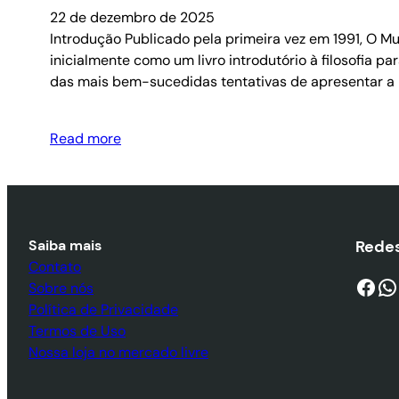
22 de dezembro de 2025
Introdução Publicado pela primeira vez em 1991, O M
inicialmente como um livro introdutório à filosofia 
das mais bem-sucedidas tentativas de apresentar a 
Read more
Saiba mais
Redes
Contato
Facebook
WhatsApp
Sobre nós
Política de Privacidade
Termos de Uso
Nossa loja no mercado livre