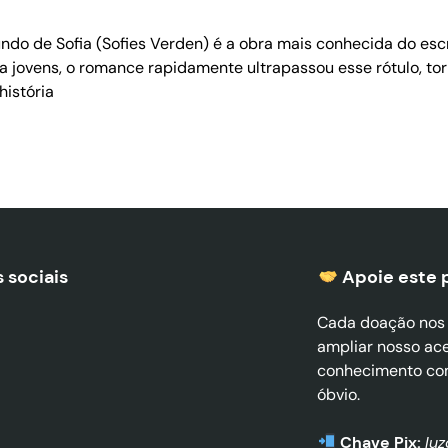
undo de Sofia (Sofies Verden) é a obra mais conhecida do es
para jovens, o romance rapidamente ultrapassou esse rótulo, 
história
 sociais
Apoie este 
Cada doação nos a
ampliar nosso ac
conhecimento co
óbvio.
Chave Pix:
lu