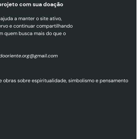
projeto com sua doaçã
o
juda a manter o site ativo,
ervo e continuar compartilhando
m quem busca mais do que o
zdooriente.org@gmail.com
l de obras sobre espiritualidade, simbolismo e pensamento