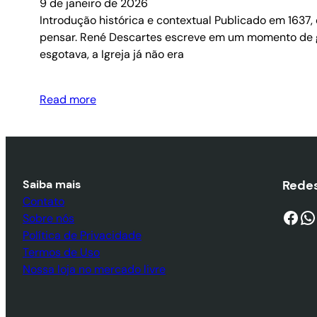
9 de janeiro de 2026
Introdução histórica e contextual Publicado em 1637
pensar. René Descartes escreve em um momento de gra
esgotava, a Igreja já não era
Read more
Saiba mais
Redes
Contato
Facebook
WhatsApp
Sobre nós
Política de Privacidade
Termos de Uso
Nossa loja no mercado livre