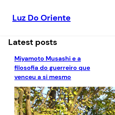
Luz Do Oriente
Pular
para
o
Latest posts
conteúdo
Miyamoto Musashi e a
filosofia do guerreiro que
venceu a si mesmo