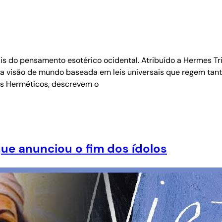
 do pensamento esotérico ocidental. Atribuído a Hermes Tris
a visão de mundo baseada em leis universais que regem tanto o
s Herméticos, descrevem o
que anunciou o fim dos ídolos