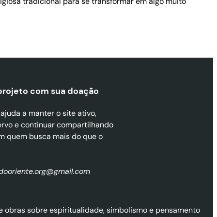
ligiosa tradicional para se transformar em algo muito
projeto com sua doaçã
o
juda a manter o site ativo,
ervo e continuar compartilhando
m quem busca mais do que o
zdooriente.org@gmail.com
l de obras sobre espiritualidade, simbolismo e pensamento