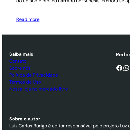
do episódio bíblico narrado no Gênesis. Embora se apo
Read more
Saiba mais
Redes
Contato
Facebook
WhatsApp
Sobre nós
Política de Privacidade
Termos de Uso
Nossa loja no mercado livre
Sobre o autor
Luiz Carlos Burigo é editor responsável pelo projeto Luz 