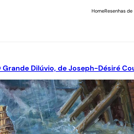
Home
Resenhas de 
rande Dilúvio, de Joseph-Désiré Co