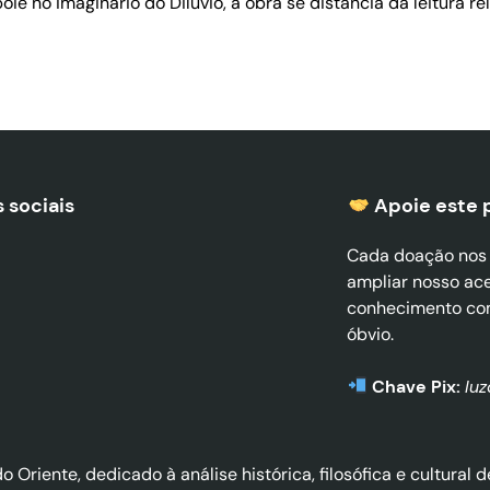
ie no imaginário do Dilúvio, a obra se distancia da leitura re
 sociais
Apoie este 
Cada doação nos a
ampliar nosso ac
conhecimento co
óbvio.
Chave Pix:
lu
do Oriente, dedicado à análise histórica, filosófica e cultura