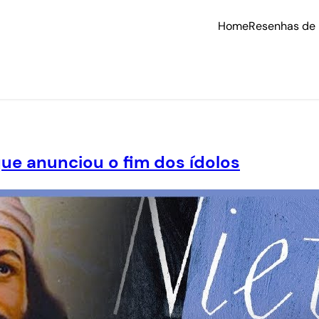
Home
Resenhas de 
que anunciou o fim dos ídolos