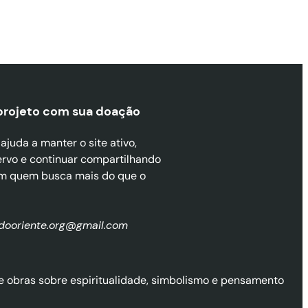
projeto com sua doaçã
o
juda a manter o site ativo,
ervo e continuar compartilhando
m quem busca mais do que o
zdooriente.org@gmail.com
l de obras sobre espiritualidade, simbolismo e pensamento