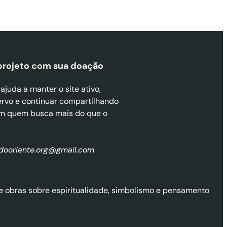
projeto com sua doaçã
o
juda a manter o site ativo,
ervo e continuar compartilhando
m quem busca mais do que o
zdooriente.org@gmail.com
l de obras sobre espiritualidade, simbolismo e pensamento