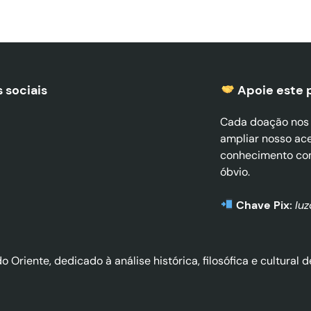
 sociais
Apoie este 
Cada doação nos a
ampliar nosso ac
conhecimento co
óbvio.
Chave Pix:
lu
do Oriente, dedicado à análise histórica, filosófica e cultura