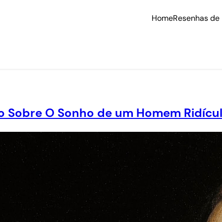
Home
Resenhas de 
io Sobre O Sonho de um Homem Ridícu