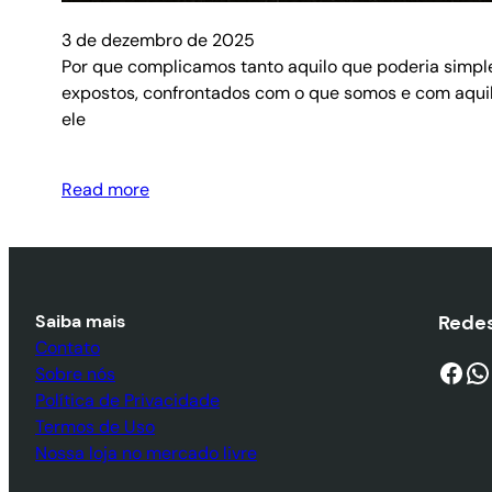
3 de dezembro de 2025
Por que complicamos tanto aquilo que poderia simp
expostos, confrontados com o que somos e com aquil
ele
Read more
Saiba mais
Redes
Contato
Facebook
WhatsApp
Sobre nós
Política de Privacidade
Termos de Uso
Nossa loja no mercado livre