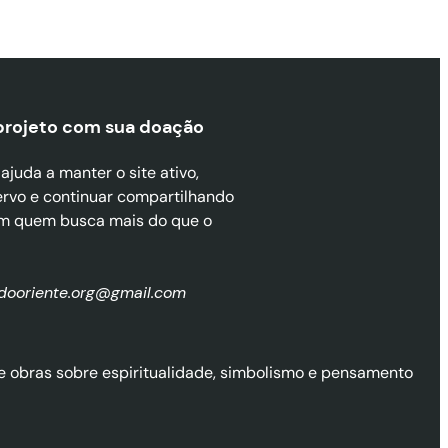
projeto com sua doaçã
o
juda a manter o site ativo,
ervo e continuar compartilhando
m quem busca mais do que o
zdooriente.org@gmail.com
l de obras sobre espiritualidade, simbolismo e pensamento