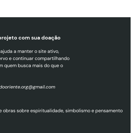
projeto com sua doaçã
o
juda a manter o site ativo,
ervo e continuar compartilhando
m quem busca mais do que o
zdooriente.org@gmail.com
l de obras sobre espiritualidade, simbolismo e pensamento