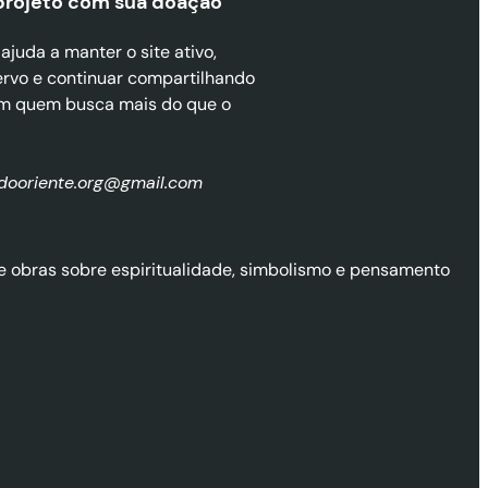
projeto com sua doaçã
o
juda a manter o site ativo,
ervo e continuar compartilhando
m quem busca mais do que o
zdooriente.org@gmail.com
l de obras sobre espiritualidade, simbolismo e pensamento