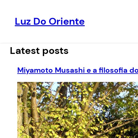
Luz Do Oriente
Pular
para
o
Latest posts
conteúdo
Miyamoto Musashi e a filosofia d