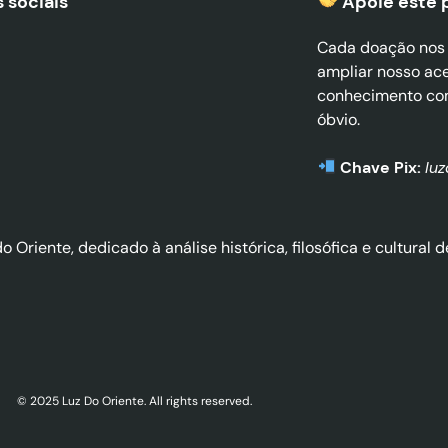
 sociais
Apoie este 
Cada doação nos a
ampliar nosso ac
conhecimento co
óbvio.
Chave Pix:
lu
do Oriente, dedicado à análise histórica, filosófica e cultura
© 2025 Luz Do Oriente. All rights reserved.