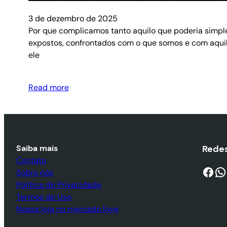
3 de dezembro de 2025
Por que complicamos tanto aquilo que poderia simp
expostos, confrontados com o que somos e com aquil
ele
Read more
Saiba mais
Redes
Contato
Facebook
WhatsApp
Sobre nós
Política de Privacidade
Termos de Uso
Nossa loja no mercado livre