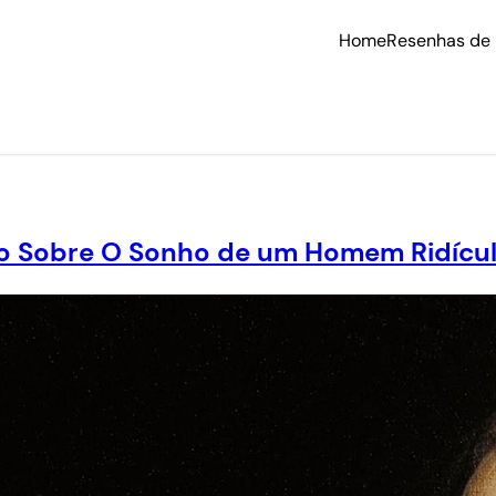
Home
Resenhas de 
io Sobre O Sonho de um Homem Ridícu