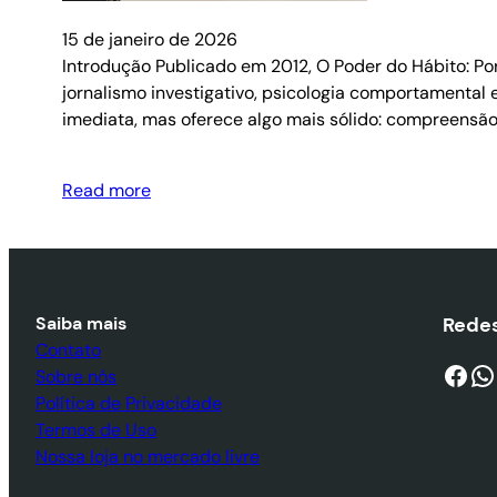
15 de janeiro de 2026
Introdução Publicado em 2012, O Poder do Hábito: Po
jornalismo investigativo, psicologia comportamental 
imediata, mas oferece algo mais sólido: compreens
Read more
Saiba mais
Redes
Contato
Facebook
WhatsApp
Sobre nós
Política de Privacidade
Termos de Uso
Nossa loja no mercado livre